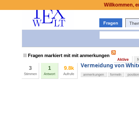
Willkommen, er
Fragen
The
Fragen markiert mit mit anmerkungen
Aktive
Vermeidung von White
3
1
9.8k
Stimmen
Antwort
Aufrufe
anmerkungen
formeln
positio