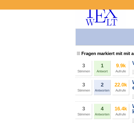
Fragen markiert mit mit
3
1
9.9k
Stimmen
Antwort
Aufrufe
3
2
22.0k
Stimmen
Antworten
Aufrufe
3
4
16.4k
Stimmen
Antworten
Aufrufe