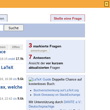
Anmelden
über
FAQ
×
fen
Stelle eine Frage
3
markierte Fragen
mmen
Offen
ace
anmerkungen
7
Antworten
17.9k
 16:15
esdd
Ansicht der
vor kurzem
 LaTeX
aktualisierten
Fragen
9.6k
16, 16:38
cis
Doppelte Chance auf
kostenloses Buch:
tex, welche
Buchverschenkung auf LaTeX.org
Book Giveaway on StackExchange
9.6k
'14, 22:42
cis
Mit Unterstützung durch
DANTE e.V.:
Deutschsprachige