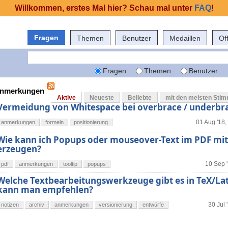
Willkommen, erstes Mal hier? Schau mal unter
FAQ
!
Fragen
Themen
Benutzer
Medaillen
Of
Fragen
Themen
Benutzer
 anmerkungen
Aktive
Neueste
Beliebte
mit den meisten Sti
Vermeidung von Whitespace bei overbrace / underbr
01 Aug '18,
anmerkungen
formeln
positionierung
Wie kann ich Popups oder mouseover-Text im PDF mit
erzeugen?
10 Sep '
pdf
anmerkungen
tooltip
popups
Welche Textbearbeitungswerkzeuge gibt es in TeX/La
kann man empfehlen?
30 Jul 
notizen
archiv
anmerkungen
versionierung
entwürfe