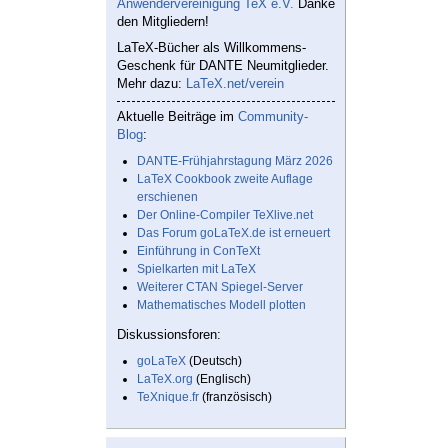
Anwendervereinigung TeX e.V.
Danke
den Mitgliedern!
LaTeX-Bücher als Willkommens-
Geschenk für DANTE Neumitglieder.
Mehr dazu:
LaTeX.net/verein
Aktuelle Beiträge im
Community-
Blog
:
DANTE-Frühjahrstagung März 2026
LaTeX Cookbook zweite Auflage
erschienen
Der Online-Compiler TeXlive.net
Das Forum goLaTeX.de ist erneuert
Einführung in ConTeXt
Spielkarten mit LaTeX
Weiterer CTAN Spiegel-Server
Mathematisches Modell plotten
Diskussionsforen:
goLaTeX
(Deutsch)
LaTeX.org
(Englisch)
TeXnique.fr
(französisch)