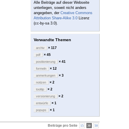
Alle Beiträge auf dieser Webseite
unterliegen, soweit nicht anders
angegeben, der
Creative Commons
Attribution Share-Alike 3.0
Lizenz
(cc-by-sa 3.0).
Verwandte Themen
× 117
archiv
× 45
pdf
× 41
positionierung
× 12
formeln
× 3
anmerkungen
× 2
notizen
× 2
tooltip
× 2
versionierung
× 1
entwürfe
× 1
popups
Beiträge pro Seite
15
30
50