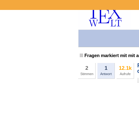
Fragen markiert mit mit 
2
1
12.1k
Stimmen
Antwort
Aufrufe