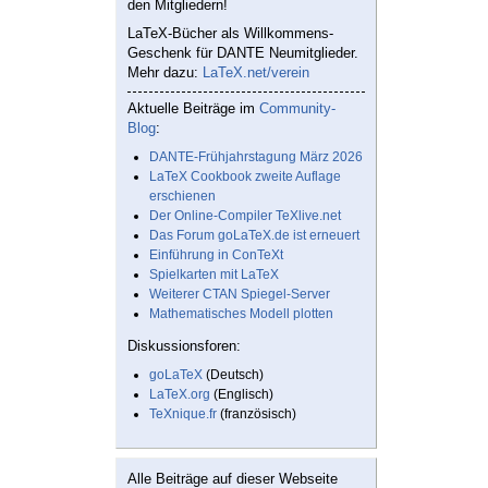
den Mitgliedern!
LaTeX-Bücher als Willkommens-
Geschenk für DANTE Neumitglieder.
Mehr dazu:
LaTeX.net/verein
Aktuelle Beiträge im
Community-
Blog
:
DANTE-Frühjahrstagung März 2026
LaTeX Cookbook zweite Auflage
erschienen
Der Online-Compiler TeXlive.net
Das Forum goLaTeX.de ist erneuert
Einführung in ConTeXt
Spielkarten mit LaTeX
Weiterer CTAN Spiegel-Server
Mathematisches Modell plotten
Diskussionsforen:
goLaTeX
(Deutsch)
LaTeX.org
(Englisch)
TeXnique.fr
(französisch)
Alle Beiträge auf dieser Webseite