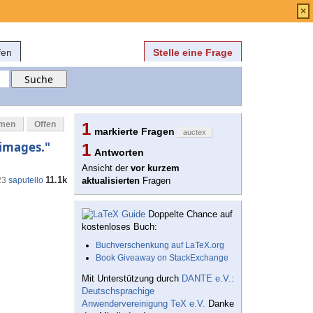
Anmelden
über
FAQ
×
fen
Stelle eine Frage
mmen
Offen
1
markierte Fragen
auctex
images."
1
Antworten
Ansicht der
vor kurzem
11.1k
23
saputello
aktualisierten
Fragen
Doppelte Chance auf
kostenloses Buch:
Buchverschenkung auf LaTeX.org
Book Giveaway on StackExchange
Mit Unterstützung durch
DANTE e.V.:
Deutschsprachige
Anwendervereinigung TeX e.V.
Danke