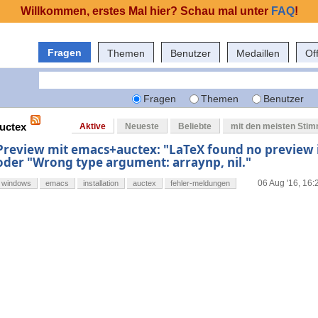
Willkommen, erstes Mal hier? Schau mal unter
FAQ
!
Fragen
Themen
Benutzer
Medaillen
Of
Fragen
Themen
Benutzer
auctex
Aktive
Neueste
Beliebte
mit den meisten Sti
Preview mit emacs+auctex: "LaTeX found no preview 
oder "Wrong type argument: arraynp, nil."
06 Aug '16, 16:
windows
emacs
installation
auctex
fehler-meldungen