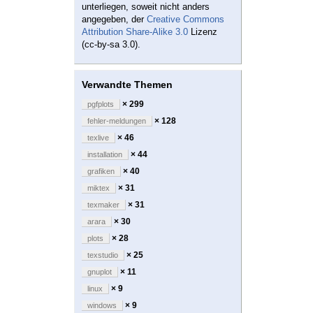
unterliegen, soweit nicht anders
angegeben, der
Creative Commons
Attribution Share-Alike 3.0
Lizenz
(cc-by-sa 3.0).
Verwandte Themen
× 299
pgfplots
× 128
fehler-meldungen
× 46
texlive
× 44
installation
× 40
grafiken
× 31
miktex
× 31
texmaker
× 30
arara
× 28
plots
× 25
texstudio
× 11
gnuplot
× 9
linux
× 9
windows