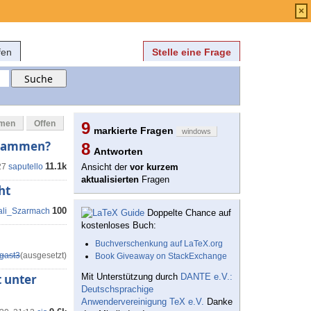
Anmelden
über
FAQ
×
fen
Stelle eine Frage
mmen
Offen
9
markierte Fragen
windows
zusammen?
8
Antworten
11.1k
27
saputello
Ansicht der
vor kurzem
aktualisierten
Fragen
ht
100
tali_Szarmach
Doppelte Chance auf
kostenloses Buch:
Buchverschenkung auf LaTeX.org
gast3
(ausgesetzt)
Book Giveaway on StackExchange
t unter
Mit Unterstützung durch
DANTE e.V.:
Deutschsprachige
Anwendervereinigung TeX e.V.
Danke