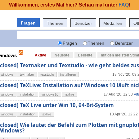
Willkommen, erstes Mal hier? Schau mal unter
FAQ
!
Fragen
Themen
Benutzer
Medaillen
Of
Fragen
Themen
Benutzer
 windows
Aktive
Neueste
Beliebte
mit den meisten Sti
[closed] Texmaker und Texstudio - wie geht beides 
18 Nov '20, 09:
windows
texmaker
texstudio
installieren
[closed] TeXLive: Installation auf Windows 10 läuft nic
17 Aug '20, 12:38
Vi
windows
installation
windows10
texlive
[closed] TeX Live unter Win 10, 64-Bit-System
18 Apr '20, 12:22
windows
installation
texlive
[closed] Wie lautet der Befehl zum Plotten mit gnuplo
Windows?