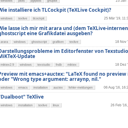
23 Jan 
windows
plots
pgfplots
gnuplot
Wie installiere ich TLCockpit (TeXLive Cockpit)?
25 Mär '19, 11:
windows
texlive
tlcockpit
Wie lasse ich mir mit arara und (dem TeXLive-internen
ghostscript eine Grafikdatei ausgeben?
18 Nov '
arara
windows
ghostscript
grafiken
texlive
Darstellungsprobleme im Editorfenster von Texstudi
MiKTeX-Update
18 Dez '
miktex2.9
windows
texstudio
fndb
miktex
Preview mit emacs+auctex: "LaTeX found no preview 
oder "Wrong type argument: arraynp, nil."
06 Aug '16, 16:
windows
emacs
installation
auctex
fehler-meldungen
"Dualboot" TeXlive
26 Feb '16,
windows
installation
texlive
linux