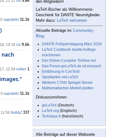
9.6k
'20, 21:12
cis
den Mitgliedern!
LaTeX-Bücher als Willkommens-
Geschenk für DANTE Neumitglieder.
11.1k
35
saputello
Mehr dazu:
LaTeX.net/verein
)
Aktuelle Beiträge im
Community-
Blog
:
DANTE-Frühjahrstagung März 2026
9.6k
18, 19:18
cis
LaTeX Cookbook zweite Auflage
o nach
erschienen
Der Online-Compiler TeXlive.net
Das Forum goLaTeX.de ist erneuert
1
17, 12:59
volker
Einführung in ConTeXt
Spielkarten mit LaTeX
images."
Weiterer CTAN Spiegel-Server
Mathematisches Modell plotten
11.1k
23
saputello
Diskussionsforen:
goLaTeX
(Deutsch)
LaTeX.org
(Englisch)
337
 11:56
NobbZ
TeXnique.fr
(französisch)
Alle Beiträge auf dieser Webseite