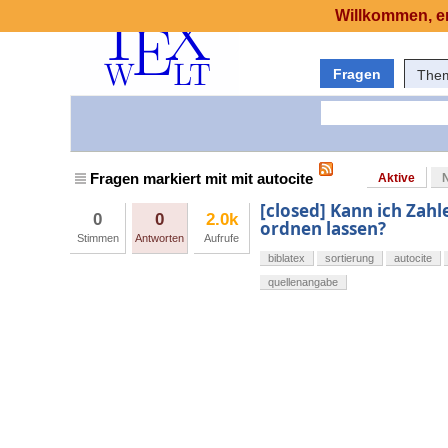
Willkommen, er
Fragen
The
Fragen markiert mit mit autocite
Aktive
[closed] Kann ich Zahl
0
0
2.0k
ordnen lassen?
Stimmen
Antworten
Aufrufe
biblatex
sortierung
autocite
quellenangabe