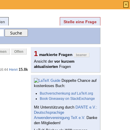
Anmelden
über
FAQ
×
fen
Stelle eine Frage
mmen
Offen
1
markierte Fragen
beamer
Ansicht der
vor kurzem
aktualisierten
Fragen
15.8k
 16:44
Henri
Doppelte Chance auf
kostenloses Buch:
Buchverschenkung auf LaTeX.org
Book Giveaway on StackExchange
Mit Unterstützung durch
DANTE e.V.:
Deutschsprachige
Anwendervereinigung TeX e.V.
Danke
den Mitgliedern!