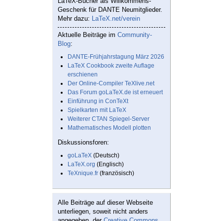
LaTeX-Bücher als Willkommens-
Geschenk für DANTE Neumitglieder.
Mehr dazu:
LaTeX.net/verein
Aktuelle Beiträge im
Community-
Blog
:
DANTE-Frühjahrstagung März 2026
LaTeX Cookbook zweite Auflage
erschienen
Der Online-Compiler TeXlive.net
Das Forum goLaTeX.de ist erneuert
Einführung in ConTeXt
Spielkarten mit LaTeX
Weiterer CTAN Spiegel-Server
Mathematisches Modell plotten
Diskussionsforen:
goLaTeX
(Deutsch)
LaTeX.org
(Englisch)
TeXnique.fr
(französisch)
Alle Beiträge auf dieser Webseite
unterliegen, soweit nicht anders
angegeben, der
Creative Commons