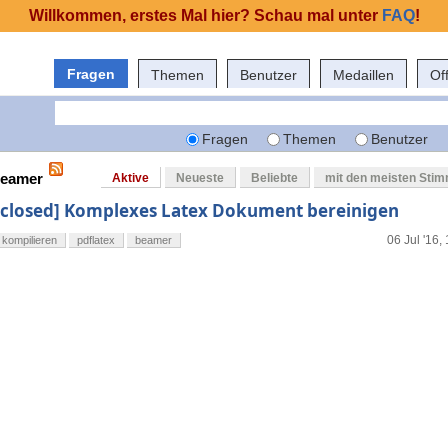
Willkommen, erstes Mal hier? Schau mal unter
FAQ
!
Fragen
Themen
Benutzer
Medaillen
Of
Fragen
Themen
Benutzer
beamer
Aktive
Neueste
Beliebte
mit den meisten Sti
[closed] Komplexes Latex Dokument bereinigen
06 Jul '16,
kompilieren
pdflatex
beamer