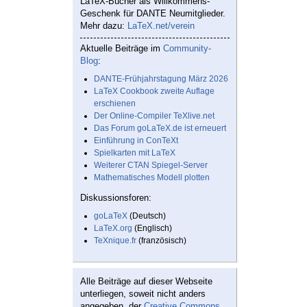
LaTeX-Bücher als Willkommens-
Geschenk für DANTE Neumitglieder.
Mehr dazu:
LaTeX.net/verein
Aktuelle Beiträge im
Community-
Blog
:
DANTE-Frühjahrstagung März 2026
LaTeX Cookbook zweite Auflage
erschienen
Der Online-Compiler TeXlive.net
Das Forum goLaTeX.de ist erneuert
Einführung in ConTeXt
Spielkarten mit LaTeX
Weiterer CTAN Spiegel-Server
Mathematisches Modell plotten
Diskussionsforen:
goLaTeX
(Deutsch)
LaTeX.org
(Englisch)
TeXnique.fr
(französisch)
Alle Beiträge auf dieser Webseite
unterliegen, soweit nicht anders
angegeben, der
Creative Commons