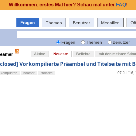
Willkommen, erstes Mal hier? Schau mal unter
FAQ
!
Fragen
Themen
Benutzer
Medaillen
Of
Fragen
Themen
Benutzer
beamer
Aktive
Neueste
Beliebte
mit den meisten Sti
[closed] Vorkompilierte Präambel und Titelseite mit
07 Jul '16,
kompilieren
beamer
titelseite