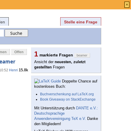
Anmelden
über
FAQ
×
fen
Stelle eine Frage
mmen
Offen
1
markierte Fragen
beamer
 Beamer
Ansicht der
neuesten, zuletzt
gestellten
Fragen
15.8k
 10:52
Henri
Doppelte Chance auf
kostenloses Buch:
Buchverschenkung auf LaTeX.org
Book Giveaway on StackExchange
Mit Unterstützung durch
DANTE e.V.:
Deutschsprachige
Anwendervereinigung TeX e.V.
Danke
den Mitgliedern!