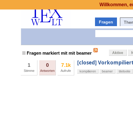
Willkommen, er
Fragen
The
Fragen markiert mit mit beamer
Aktive
[closed] Vorkompilier
1
0
7.1k
Stimme
Antworten
Aufrufe
kompilieren
beamer
titelseite