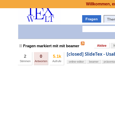
Willkommen, er
Fragen
The
Fragen markiert mit mit beamer
Aktive
[closed] SlideTex - Usa
2
0
5.1k
Stimmen
Antworten
Aufrufe
online-editor
beamer
präsenta