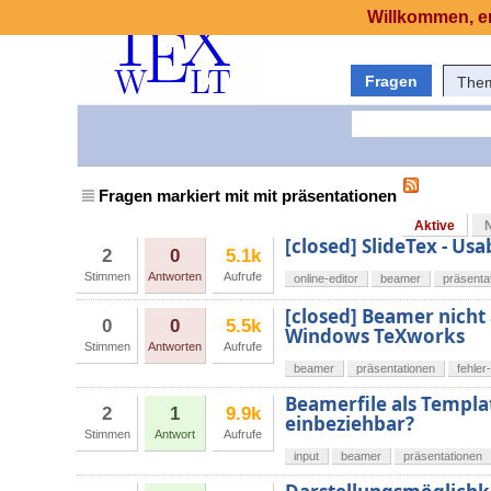
Willkommen, er
Fragen
The
Fragen markiert mit mit präsentationen
Aktive
[closed] SlideTex - Usa
2
0
5.1k
Stimmen
Antworten
Aufrufe
online-editor
beamer
präsenta
[closed] Beamer nich
0
0
5.5k
Windows TeXworks
Stimmen
Antworten
Aufrufe
beamer
präsentationen
fehle
Beamerfile als Templa
2
1
9.9k
einbeziehbar?
Stimmen
Antwort
Aufrufe
input
beamer
präsentationen