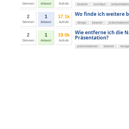
Stimmen
Antwort
Aufrufe
beamer
overlays
präsentatio
Wo finde ich weitere
2
1
17.1k
Stimmen
Antwort
Aufrufe
design
beamer
präsentatione
Wie entferne ich die N
2
1
19.0k
Präsentation?
Stimmen
Antwort
Aufrufe
präsentationen
beamer
naviga