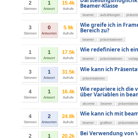
Darstellungsmöglichke
2
1
15.4k
Beamer-Klasse
Stimmen
Antwort
Aufrufe
beamer
aufzählungen
präsent
Wie greife ich in Fram
3
0
5.9k
Bereich zu?
Stimmen
Antworten
Aufrufe
beamer
präsentationen
Wie redefiniere ich e
1
1
17.5k
Stimme
Antwort
Aufrufe
beamer
präsentationen
vorla
Wie kann ich Präsentat
3
1
31.5k
Stimmen
Antwort
Aufrufe
präsentationen
Wie repariere ich die 
4
1
16.4k
über Variablen in bea
Stimmen
Antwort
Aufrufe
akzente
beamer
präsentation
Wie kann ich mit beam
4
2
24.8k
Stimmen
Antworten
Aufrufe
beamer
grafiken
präsentation
Bei Verwendung von \on
2
1
20.2k