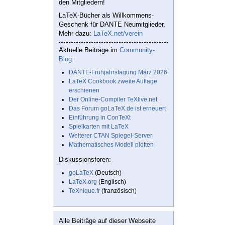
den Mitgliedern!
LaTeX-Bücher als Willkommens-
Geschenk für DANTE Neumitglieder.
Mehr dazu:
LaTeX.net/verein
Aktuelle Beiträge im
Community-
Blog
:
DANTE-Frühjahrstagung März 2026
LaTeX Cookbook zweite Auflage
erschienen
Der Online-Compiler TeXlive.net
Das Forum goLaTeX.de ist erneuert
Einführung in ConTeXt
Spielkarten mit LaTeX
Weiterer CTAN Spiegel-Server
Mathematisches Modell plotten
Diskussionsforen:
goLaTeX
(Deutsch)
LaTeX.org
(Englisch)
TeXnique.fr
(französisch)
Alle Beiträge auf dieser Webseite