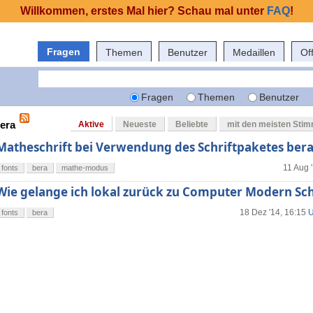
Willkommen, erstes Mal hier? Schau mal unter
FAQ
!
Fragen
Themen
Benutzer
Medaillen
Of
Fragen
Themen
Benutzer
bera
Aktive
Neueste
Beliebte
mit den meisten Sti
Matheschrift bei Verwendung des Schriftpaketes bera
11 Aug 
fonts
bera
mathe-modus
Wie gelange ich lokal zurück zu Computer Modern Sch
18 Dez '14, 16:15
U
fonts
bera