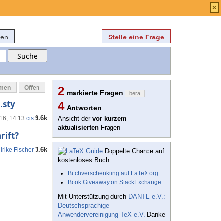
Anmelden
über
FAQ
×
fen
Stelle eine Frage
mmen
Offen
2
markierte Fragen
bera
.sty
4
Antworten
9.6k
'16, 14:13
cis
Ansicht der
vor kurzem
aktualisierten
Fragen
rift?
3.6k
lrike Fischer
Doppelte Chance auf
kostenloses Buch:
Buchverschenkung auf LaTeX.org
Book Giveaway on StackExchange
Mit Unterstützung durch
DANTE e.V.:
Deutschsprachige
Anwendervereinigung TeX e.V.
Danke