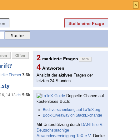
Anmelden
über
FAQ
×
fen
Stelle eine Frage
mmen
Offen
2
markierte Fragen
bera
rift?
4
Antworten
3.6k
lrike Fischer
Ansicht der
aktiven
Fragen der
letzten 24 Stunden
.sty
9.6k
'16, 14:13
cis
Doppelte Chance auf
kostenloses Buch:
Buchverschenkung auf LaTeX.org
Book Giveaway on StackExchange
Mit Unterstützung durch
DANTE e.V.:
Deutschsprachige
Anwendervereinigung TeX e.V.
Danke