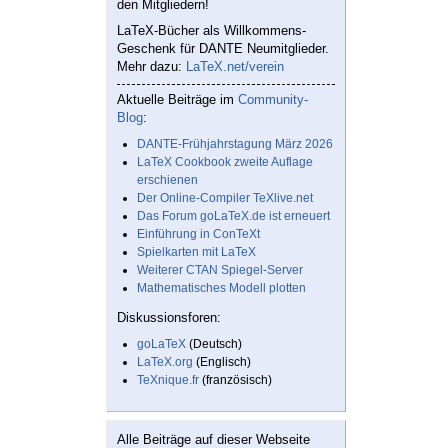
den Mitgliedern!
LaTeX-Bücher als Willkommens-
Geschenk für DANTE Neumitglieder.
Mehr dazu:
LaTeX.net/verein
Aktuelle Beiträge im
Community-
Blog
:
DANTE-Frühjahrstagung März 2026
LaTeX Cookbook zweite Auflage
erschienen
Der Online-Compiler TeXlive.net
Das Forum goLaTeX.de ist erneuert
Einführung in ConTeXt
Spielkarten mit LaTeX
Weiterer CTAN Spiegel-Server
Mathematisches Modell plotten
Diskussionsforen:
goLaTeX
(Deutsch)
LaTeX.org
(Englisch)
TeXnique.fr
(französisch)
Alle Beiträge auf dieser Webseite