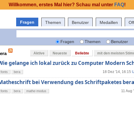
Willkommen, erstes Mal hier? Schau mal unter
FAQ
!
Fragen
Themen
Benutzer
Medaillen
Of
Fragen
Themen
Benutzer
bera
Aktive
Neueste
Beliebte
mit den meisten Sti
Wie gelange ich lokal zurück zu Computer Modern Sch
18 Dez '14, 16:15
U
fonts
bera
Matheschrift bei Verwendung des Schriftpaketes bera
11 Aug 
fonts
bera
mathe-modus