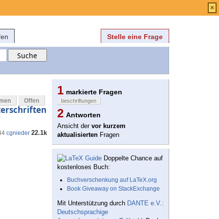
Anmelden
über
FAQ
×
fen
Stelle eine Frage
1
markierte Fragen
mmen
Offen
beschriftungen
erschriften
2
Antworten
Ansicht der
vor kurzem
22.1k
44
cgnieder
aktualisierten
Fragen
Doppelte Chance auf
kostenloses Buch:
Buchverschenkung auf LaTeX.org
Book Giveaway on StackExchange
Mit Unterstützung durch
DANTE e.V.:
Deutschsprachige