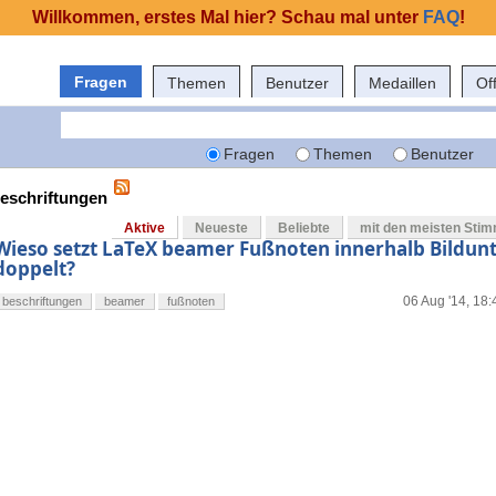
Willkommen, erstes Mal hier? Schau mal unter
FAQ
!
Fragen
Themen
Benutzer
Medaillen
Of
Fragen
Themen
Benutzer
beschriftungen
Aktive
Neueste
Beliebte
mit den meisten Sti
Wieso setzt LaTeX beamer Fußnoten innerhalb Bildunt
doppelt?
06 Aug '14, 18:
beschriftungen
beamer
fußnoten