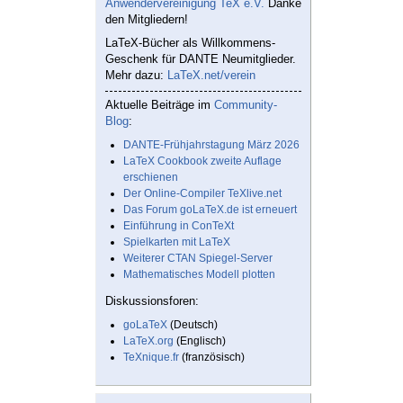
Anwendervereinigung TeX e.V.
Danke
den Mitgliedern!
LaTeX-Bücher als Willkommens-
Geschenk für DANTE Neumitglieder.
Mehr dazu:
LaTeX.net/verein
Aktuelle Beiträge im
Community-
Blog
:
DANTE-Frühjahrstagung März 2026
LaTeX Cookbook zweite Auflage
erschienen
Der Online-Compiler TeXlive.net
Das Forum goLaTeX.de ist erneuert
Einführung in ConTeXt
Spielkarten mit LaTeX
Weiterer CTAN Spiegel-Server
Mathematisches Modell plotten
Diskussionsforen:
goLaTeX
(Deutsch)
LaTeX.org
(Englisch)
TeXnique.fr
(französisch)