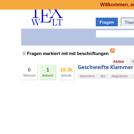
Willkommen, er
Fragen
The
Fragen markiert mit mit beschriftungen
Aktive
Geschweifte Klamme
0
1
16.3k
Stimmen
Antwort
Aufrufe
klammern
tikz
diagramme