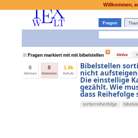
Willkommen, er
Fragen
The
Fragen markiert mit mit bibelstellen
Aktive
Bibelstellen sort
0
0
1.8k
nicht aufsteigen
Stimmen
Antworten
Aufrufe
Die einstellige 
gezählt. Wie muss
dass Reihefolge
sortierreihenfolge
bibelst