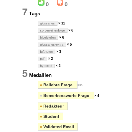
0
0
7
Tags
× 11
glossaries
× 6
sortierreihenfolge
× 6
bibelstellen
× 5
glossaries-extra
× 3
fußnoten
× 2
pdf
× 2
hyperref
5
Medaillen
●
Beliebte Frage
× 6
●
Bemerkenswerte Frage
× 4
●
Redakteur
●
Student
●
Validated Email