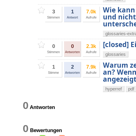
Wie kann
3
1
7.0k
und nicht
Stimmen
Antwort
Aufrufe
untersch
glossaries-extr
[closed] 
0
0
2.3k
Stimmen
Antworten
Aufrufe
glossaries
Warum zei
1
2
7.9k
an? Wenn i
Stimme
Antworten
Aufrufe
angezeigt
hyperref
pdf
0
Antworten
0
Bewertungen