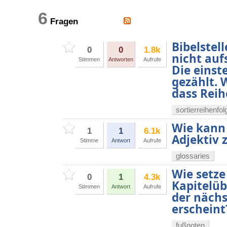
6
Fragen
Bibelstell
0
0
1.8k
nicht auf
Stimmen
Antworten
Aufrufe
Die einst
gezählt. 
dass Reih
sortierreihenfol
Wie kann 
1
1
6.1k
Adjektiv 
Stimme
Antwort
Aufrufe
glossaries
Wie setze
0
1
4.3k
Kapitelüb
Stimmen
Antwort
Aufrufe
der nächs
erscheint
fußnoten