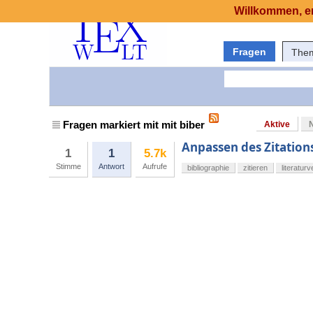
Willkommen, er
Fragen
The
Fragen markiert mit mit biber
Aktive
Anpassen des Zitations
1
1
5.7k
Stimme
Antwort
Aufrufe
bibliographie
zitieren
literatur