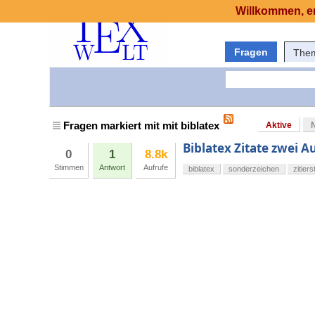
Willkommen, er
Fragen
The
Fragen markiert mit mit biblatex
Aktive
Biblatex Zitate zwei 
0
1
8.8k
Stimmen
Antwort
Aufrufe
biblatex
sonderzeichen
zitierst