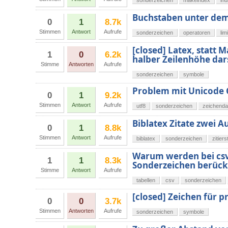
sonderzeichen
makeindex
ind
Buchstaben unter dem
0
1
8.7k
Stimmen
Antwort
Aufrufe
sonderzeichen
operatoren
lim
[closed] Latex, statt 
1
0
6.2k
halber Zeilenhöhe dar
Stimme
Antworten
Aufrufe
sonderzeichen
symbole
Problem mit Unicode 
0
1
9.2k
Stimmen
Antwort
Aufrufe
utf8
sonderzeichen
zeichenda
Biblatex Zitate zwei 
0
1
8.8k
Stimmen
Antwort
Aufrufe
biblatex
sonderzeichen
zitierst
Warum werden bei csvs
1
1
8.3k
Sonderzeichen berück
Stimme
Antwort
Aufrufe
tabellen
csv
sonderzeichen
[closed] Zeichen für 
0
0
3.7k
Stimmen
Antworten
Aufrufe
sonderzeichen
symbole