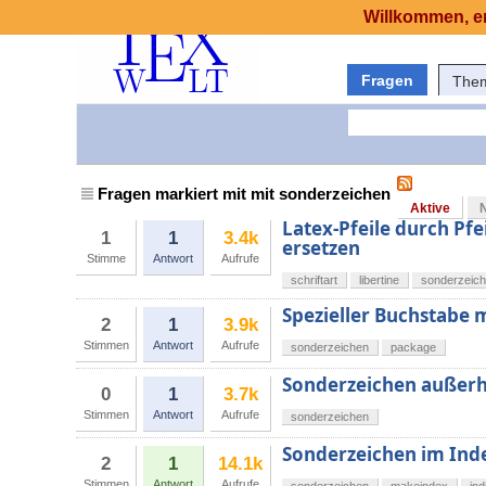
Willkommen, er
Fragen
The
Fragen markiert mit mit sonderzeichen
Aktive
Latex-Pfeile durch Pfei
1
1
3.4k
ersetzen
Stimme
Antwort
Aufrufe
schriftart
libertine
sonderzeic
Spezieller Buchstabe 
2
1
3.9k
Stimmen
Antwort
Aufrufe
sonderzeichen
package
Sonderzeichen außer
0
1
3.7k
Stimmen
Antwort
Aufrufe
sonderzeichen
Sonderzeichen im Ind
2
1
14.1k
Stimmen
Antwort
Aufrufe