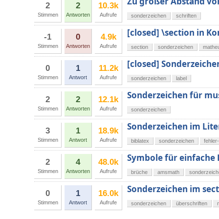
Zu großer Abstand vor 
2
2
10.3k
Stimmen
Antworten
Aufrufe
sonderzeichen
schriften
[closed] \section in K
-1
0
4.9k
Stimmen
Antworten
Aufrufe
section
sonderzeichen
mathe
[closed] Sonderzeiche
0
1
11.2k
Stimmen
Antwort
Aufrufe
sonderzeichen
label
Sonderzeichen für mus
2
2
12.1k
Stimmen
Antworten
Aufrufe
sonderzeichen
Sonderzeichen im Lite
3
1
18.9k
Stimmen
Antwort
Aufrufe
biblatex
sonderzeichen
fehle
Symbole für einfache
2
4
48.0k
Stimmen
Antworten
Aufrufe
brüche
amsmath
sonderzeich
Sonderzeichen im sect
0
1
16.0k
Stimmen
Antwort
Aufrufe
sonderzeichen
überschriften