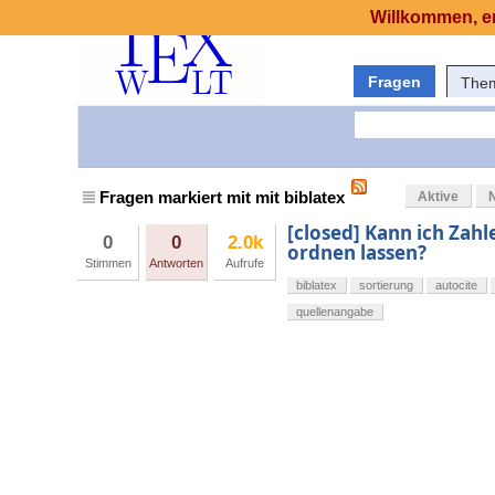
Willkommen, er
Fragen
The
Fragen markiert mit mit biblatex
Aktive
[closed] Kann ich Zahl
0
0
2.0k
ordnen lassen?
Stimmen
Antworten
Aufrufe
biblatex
sortierung
autocite
quellenangabe