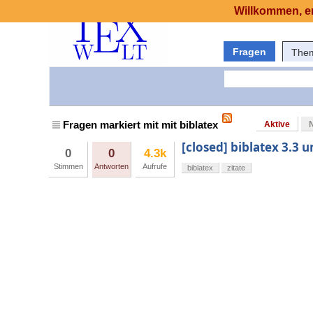
Willkommen, er
Fragen
The
Fragen markiert mit mit biblatex
Aktive
[closed] biblatex 3.3 u
0
0
4.3k
Stimmen
Antworten
Aufrufe
biblatex
zitate