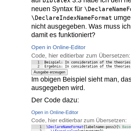
biblatex
neuen Syntax für
\DeclareNameF
umgeb
\DeclareIndexNameFormat
nicht ausgegeben. Was muss ich
damit es funktioniert?
Open in Online-Editor
Code, hier editierbar zum Übersetzen:
1
Beispiel: In consideration of the theories
2
Ergebnis: In consideration of the theories
Ausgabe erzeugen
Im obigen Beispiel sieht man, da
ausgegeben wird.
Der Code dazu:
Open in Online-Editor
Code, hier editierbar zum Übersetzen:
1
\DeclareNameFormat
{
labelname:poss
}
{
% Base
2
\ifcase\value
{
uniquename
}
%