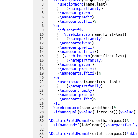
3
\usebibmacro
{
name:last
}
4
{
\namepartfamily
}
5
{
\namepartgiven
}
6
{
\namepartprefix
}
7
{
\namepartsuffix
}
%
8
\or
9
\ifuseprefix
10
{
\usebibmacro
{
name:first-last
}
11
{
\namepartfamily
}
12
{
\namepartgiveni
}
13
{
\namepartprefix
}
14
{
\namepartsuffixi
}}
15
{
\usebibmacro
{
name:first-last
}
16
{
\namepartfamily
}
17
{
\namepartgiveni
}
18
{
\namepartprefixi
}
19
{
\namepartsuffixi
}}
%
20
\or
21
\usebibmacro
{
name:first-last
}
22
{
\namepartfamily
}
23
{
\namepartfamily
}
24
{
\namepartprefix
}
25
{
\namepartsuffix
}
%
26
\fi
27
\usebibmacro
{
name:andothers
}
%
28
\ifnumequal
{
\value
{
listcount
}}
{
\value
{
l
29
30
\DeclareFieldFormat
{
shorthand:poss
}
{
%
31
\ifnameundef
{
labelname
}
{
\namepartfamily
32
33
\DeclareFieldFormat
{
citetitle:poss
}
{
\mkbi
34