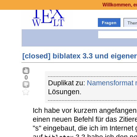
Willkommen, er
Fragen
The
[closed] biblatex 3.3 und eigener 
0
Duplikat zu:
Namensformat mi
Lösungen.
Ich habe vor kurzem angefangen 
einen neuen Befehl für das Zitie
"s" eingebaut, die ich im Intern
auf
3.3 habe ich den n