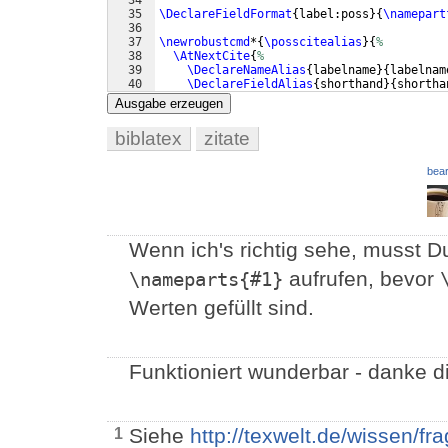
35
\DeclareFieldFormat
{
label:poss
}
{
\namepart
36
37
\newrobustcmd
*
{
\posscitealias
}
{
%
38
\AtNextCite
{
%
39
\DeclareNameAlias
{
labelname
}
{
labelnam
40
\DeclareFieldAlias
{
shorthand
}
{
shortha
41
\DeclareFieldAlias
{
citetitle
}
{
citetit
Ausgabe erzeugen
biblatex
zitate
bear
Wenn ich's richtig sehe, musst D
aufrufen, bevor
\nameparts{#1}
Werten gefüllt sind.
Funktioniert wunderbar - danke d
Siehe
http://texwelt.de/wissen/f
1