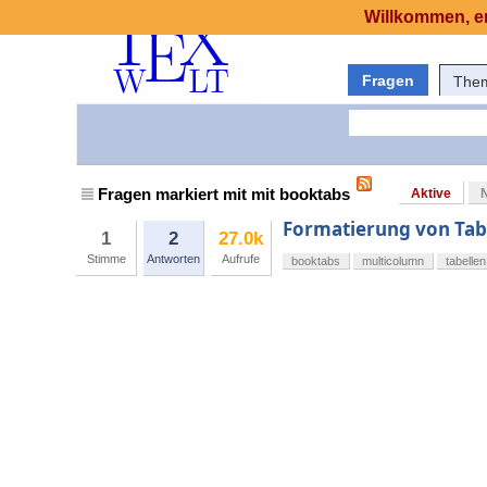
Willkommen, er
Fragen
The
Fragen markiert mit mit booktabs
Aktive
Formatierung von Tab
1
2
27.0k
Stimme
Antworten
Aufrufe
booktabs
multicolumn
tabellen