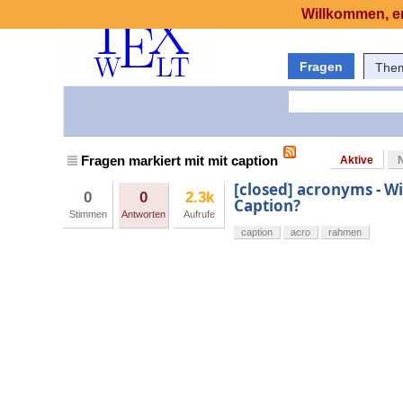
Willkommen, er
Fragen
The
Fragen markiert mit mit caption
Aktive
[closed] acronyms - W
0
0
2.3k
Caption?
Stimmen
Antworten
Aufrufe
caption
acro
rahmen