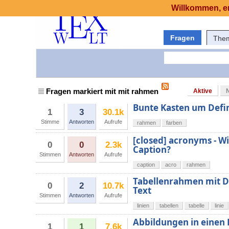
Willkommen, er
Fragen
The
Fragen markiert mit mit rahmen
Aktive
Bunte Kasten um Defin
1
3
30.1k
Stimme
Antworten
Aufrufe
rahmen
farben
[closed] acronyms - W
0
0
2.3k
Caption?
Stimmen
Antworten
Aufrufe
caption
acro
rahmen
Tabellenrahmen mit D
0
2
10.7k
Text
Stimmen
Antworten
Aufrufe
linien
tabellen
tabelle
linie
Abbildungen in einen
1
1
7.6k