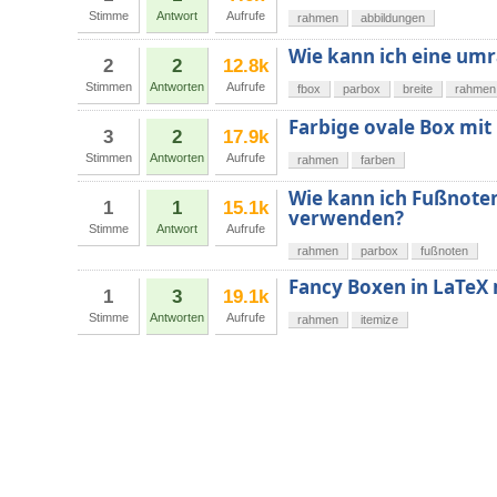
Stimme
Antwort
Aufrufe
rahmen
abbildungen
Wie kann ich eine umr
2
2
12.8k
Stimmen
Antworten
Aufrufe
fbox
parbox
breite
rahmen
Farbige ovale Box mi
3
2
17.9k
Stimmen
Antworten
Aufrufe
rahmen
farben
Wie kann ich Fußnote
1
1
15.1k
verwenden?
Stimme
Antwort
Aufrufe
rahmen
parbox
fußnoten
Fancy Boxen in LaTeX
1
3
19.1k
Stimme
Antworten
Aufrufe
rahmen
itemize