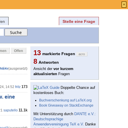
Anmelden
über
FAQ
×
fen
Stelle eine Frage
mmen
Offen
13
markierte Fragen
acro
8
Antworten
NEKr
(ausgesetzt)
Ansicht der
vor kurzem
aktualisierten
Fragen
173
'24, 14:52
fritz
Doppelte Chance auf
kostenloses Buch:
. eine
Buchverschenkung auf LaTeX.org
Book Giveaway on StackExchange
11.1k
21
saputello
Mit Unterstützung durch
DANTE e.V.:
Deutschsprachige
Anwendervereinigung TeX e.V.
Danke