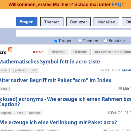
Willkommen, erstes Mal hier? Schau mal unter
FAQ
!
Fragen
Themen
Benutzer
Medaillen
Of
Fragen
Themen
Benutzer
acro
Aktive
Neueste
Beliebte
mit den meisten Sti
Mathematisches Symbol fett in acro-Liste
06 Mai, 02:36
QkSh
acro
symbole
bold
Alternativer Begriff mit Paket "acro" im Index
25 Mär 
acro
[closed] acronyms - Wie erzeuge ich einen Rahmen bzw
Caption?
19 Feb '21, 21:
caption
acro
rahmen
Wie erzeuge ich eine Verlinkung mit Paket acro?