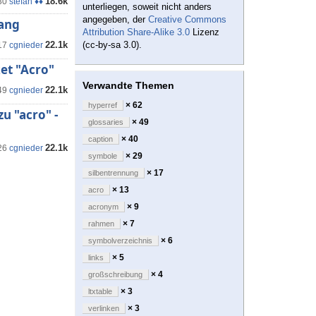
18.6k
30
stefan ♦♦
unterliegen, soweit nicht anders
angegeben, der
Creative Commons
fang
Attribution Share-Alike 3.0
Lizenz
22.1k
(cc-by-sa 3.0).
17
cgnieder
et "Acro"
Verwandte Themen
22.1k
49
cgnieder
× 62
hyperref
u "acro" -
× 49
glossaries
× 40
caption
22.1k
26
cgnieder
× 29
symbole
× 17
silbentrennung
× 13
acro
× 9
acronym
× 7
rahmen
× 6
symbolverzeichnis
× 5
links
× 4
großschreibung
× 3
ltxtable
× 3
verlinken