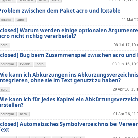
26 Jan '21, 11:03
hyperref
verlinken
acro
links
Problem zwischen dem Paket acro und ltxtable
11 Mai '2
ltxtable
acro
[closed] Warum werden einige optionalen Argumente
acro nicht richtig verarbeitet?
08 Jul '17, 10:
acro
[closed] Bug beim Zusammenspiel zwischen acro und l
03 Jun '16, 10:
acronym
ltxtable
acro
Wie kann ich Abkürzungen ins Abkürzungsverzeichni
integrieren, ohne sie im Text genutzt zu haben?
29 Apr '16, 15:
acro
Wie kann ich für jedes Kapitel ein Abkürzungsverzeich
erstellen?
01 Apr '16, 11:
acronym
acro
[closed] Automatisches Symbolverzeichnis bei Verw
Text