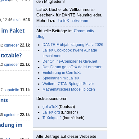
gast3
(ausgesetzt)
den Mitgliedern!
LaTeX-Bücher als Willkommens-
Geschenk für DANTE Neumitglieder.
646
0, 12:46
dzaic
Mehr dazu:
LaTeX.net/verein
 im Paket
Aktuelle Beiträge im
Community-
Blog
:
DANTE-Frühjahrstagung März 2026
22.1k
42
cgnieder
LaTeX Cookbook zweite Auflage
txtable?
erschienen
Der Online-Compiler TeXlive.net
22.1k
12
cgnieder
Das Forum goLaTeX.de ist erneuert
Einführung in ConTeXt
s
Spielkarten mit LaTeX
Weiterer CTAN Spiegel-Server
Mathematisches Modell plotten
11.1k
17
saputello
Diskussionsforen:
nis
goLaTeX
(Deutsch)
LaTeX.org
(Englisch)
22.1k
35
cgnieder
TeXnique.fr
(französisch)
endung im
Alle Beiträge auf dieser Webseite