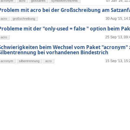
07 Jan '16, 11:
acronym
acro
glossaries
symbolverzeichnis
Problem mit acro bei der Großschreibung am Satzan
30 Aug '15, 14:
acro
großschreibung
Probleme mit der "only-used = false " option beim Pak
25 Sep '13, 09:
acro
Schwierigkeiten beim Wechsel vom Paket "acronym" z
Silbentrennung bei vorhandenen Bindestrich
15 Sep '13, 15:
acronym
silbentrennung
acro