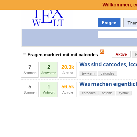
Willkommen, er
Fragen
The
Fragen markiert mit mit catcodes
Aktive
Was sind catcodes, lc
7
2
20.3k
Stimmen
Antworten
Aufrufe
tex-kern
catcodes
Was machen eigentlic
5
1
56.5k
Stimmen
Antwort
Aufrufe
catcodes
befehle
syntax