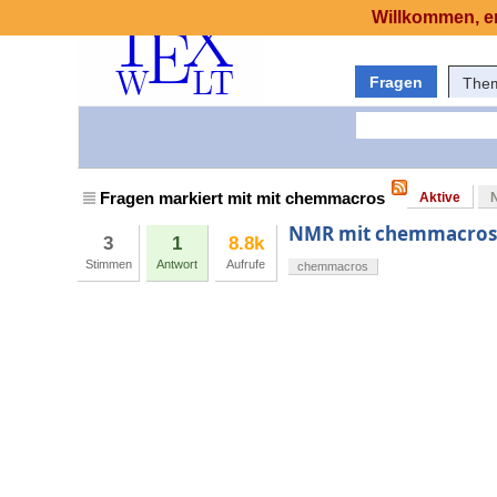
Willkommen, er
Fragen
The
Fragen markiert mit mit chemmacros
Aktive
NMR mit chemmacros
3
1
8.8k
Stimmen
Antwort
Aufrufe
chemmacros