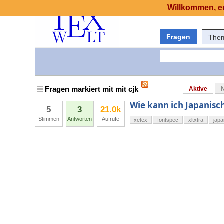
Willkommen, er
Fragen
The
Fragen markiert mit mit cjk
Aktive
Wie kann ich Japanisc
5
3
21.0k
Stimmen
Antworten
Aufrufe
xetex
fontspec
xltxtra
japa