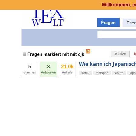
Willkommen, er
Fragen
The
Fragen markiert mit mit cjk
Aktive
Wie kann ich Japanisc
5
3
21.0k
Stimmen
Antworten
Aufrufe
xetex
fontspec
xltxtra
japa