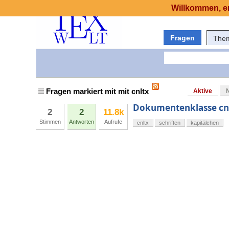
Willkommen, er
Fragen
The
Fragen markiert mit mit cnltx
Aktive
Dokumentenklasse cnlt
2
2
11.8k
Stimmen
Antworten
Aufrufe
cnltx
schriften
kapitälchen