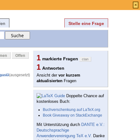
Anmelden
über
FAQ
×
fen
Stelle eine Frage
mmen
Offen
1
markierte Fragen
ctan
1
Antworten
gast3
(ausgesetzt)
Ansicht der
vor kurzem
aktualisierten
Fragen
Doppelte Chance auf
kostenloses Buch:
Buchverschenkung auf LaTeX.org
Book Giveaway on StackExchange
Mit Unterstützung durch
DANTE e.V.:
Deutschsprachige
Anwendervereinigung TeX e.V.
Danke