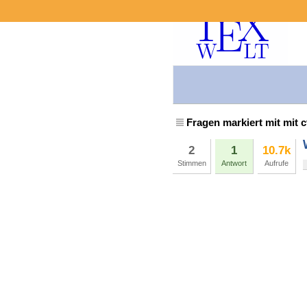
Fragen markiert mit mit c
2
1
10.7k
Stimmen
Antwort
Aufrufe