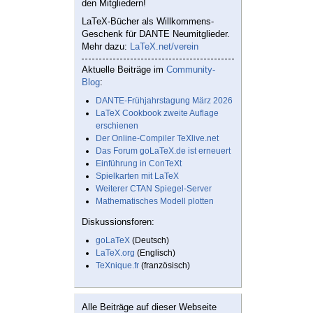
den Mitgliedern!
LaTeX-Bücher als Willkommens-
Geschenk für DANTE Neumitglieder.
Mehr dazu:
LaTeX.net/verein
Aktuelle Beiträge im
Community-
Blog
:
DANTE-Frühjahrstagung März 2026
LaTeX Cookbook zweite Auflage
erschienen
Der Online-Compiler TeXlive.net
Das Forum goLaTeX.de ist erneuert
Einführung in ConTeXt
Spielkarten mit LaTeX
Weiterer CTAN Spiegel-Server
Mathematisches Modell plotten
Diskussionsforen:
goLaTeX
(Deutsch)
LaTeX.org
(Englisch)
TeXnique.fr
(französisch)
Alle Beiträge auf dieser Webseite