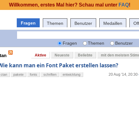
Willkommen, erstes Mal hier? Schau mal unter
FAQ
!
Fragen
Themen
Benutzer
Medaillen
Of
Fragen
Themen
Benutzer
tan
Aktive
Neueste
Beliebte
mit den meisten Sti
Wie kann man ein Font Paket erstellen lassen?
20 Aug '14, 20:30
ctan
pakete
fonts
schriften
entwicklung