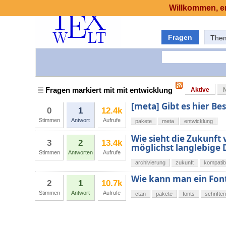
Willkommen, er
Fragen
The
Fragen markiert mit mit entwicklung
Aktive
[meta] Gibt es hier 
0
1
12.4k
Stimmen
Antwort
Aufrufe
pakete
meta
entwicklung
Wie sieht die Zukunft 
3
2
13.4k
möglichst langlebige
Stimmen
Antworten
Aufrufe
archivierung
zukunft
kompatibi
Wie kann man ein Font
2
1
10.7k
Stimmen
Antwort
Aufrufe
ctan
pakete
fonts
schriften