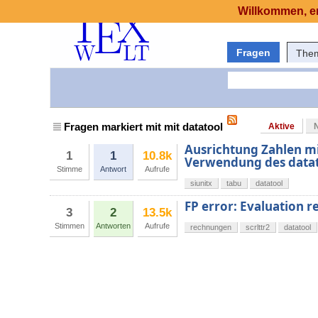
Willkommen, er
Fragen
The
Fragen markiert mit mit datatool
Aktive
Ausrichtung Zahlen mit
1
1
10.8k
Verwendung des datat
Stimme
Antwort
Aufrufe
siunitx
tabu
datatool
FP error: Evaluation re
3
2
13.5k
Stimmen
Antworten
Aufrufe
rechnungen
scrlttr2
datatool