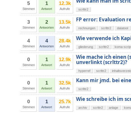
Wie kann man im scrlt
5
1
12.3k
Stimmen
Antwort
Aufrufe
scrlttr2
FP error: Evaluation re
3
2
13.5k
Stimmen
Antworten
Aufrufe
rechnungen
scrlttr2
datatool
Wie verwende ich Kapit
4
4
28.4k
Stimmen
Antworten
Aufrufe
gliederung
scrlttr2
koma-scrip
Wie mache ich einen (s
0
1
12.9k
unverlinkt (scrlttr2)?
Stimmen
Antwort
Aufrufe
hyperref
scrlttr2
inhaltsverzei
Kann mir jmd. bei eine
0
1
32.5k
Stimmen
Antwort
Aufrufe
scrlttr2
Wie schreibe ich im s
0
1
25.7k
Stimmen
Antwort
Aufrufe
archiv
scrlttr2
anlage
koma