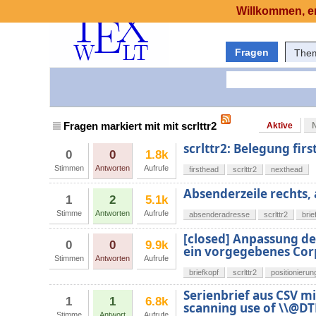
Willkommen, er
Fragen
The
Fragen markiert mit mit scrlttr2
Aktive
scrlttr2: Belegung fir
0
0
1.8k
Stimmen
Antworten
Aufrufe
firsthead
scrlttr2
nexthead
Absenderzeile rechts,
1
2
5.1k
Stimme
Antworten
Aufrufe
absenderadresse
scrlttr2
brie
[closed] Anpassung de
0
0
9.9k
ein vorgegebenes Cor
Stimmen
Antworten
Aufrufe
briefkopf
scrlttr2
positionierun
Serienbrief aus CSV mi
1
1
6.8k
scanning use of \\@DT
Stimme
Antwort
Aufrufe