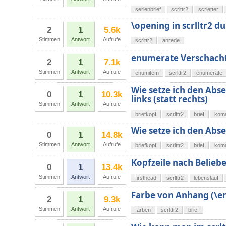
serienbrief
scrlttr2
scrletter
\opening in scrlltr2 d
2
1
5.6k
Stimmen
Antwort
Aufrufe
scrlttr2
anrede
enumerate Verschacht
2
1
7.1k
Stimmen
Antwort
Aufrufe
enumitem
scrlttr2
enumerate
Wie setze ich den Abse
0
1
10.3k
links (statt rechts)
Stimmen
Antwort
Aufrufe
briefkopf
scrlttr2
brief
koma
Wie setze ich den Abse
0
1
14.8k
Stimmen
Antwort
Aufrufe
briefkopf
scrlttr2
brief
koma
Kopfzeile nach Beliebe
0
1
13.4k
Stimmen
Antwort
Aufrufe
firsthead
scrlttr2
lebenslauf
Farbe von Anhang (\enc
2
1
9.3k
Stimmen
Antwort
Aufrufe
farben
scrlttr2
brief