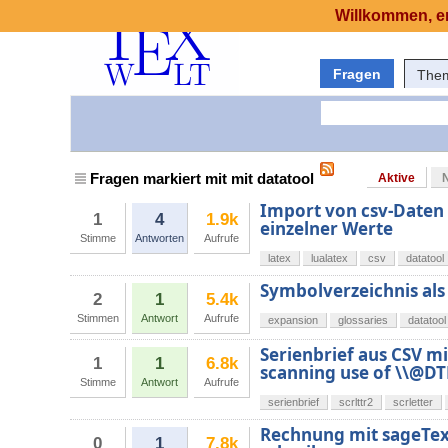
Willkommen, er
Fragen
The
Fragen markiert mit mit datatool
Aktive
Import von csv-Daten 
1
4
1.9k
einzelner Werte
Stimme
Antworten
Aufrufe
latex
lualatex
csv
datatool
Symbolverzeichnis als 
2
1
5.4k
Stimmen
Antwort
Aufrufe
expansion
glossaries
datatool
Serienbrief aus CSV mi
1
1
6.8k
scanning use of \\@DT
Stimme
Antwort
Aufrufe
serienbrief
scrlttr2
scrletter
Rechnung mit sageTex
0
1
7.8k