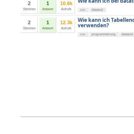
Wie kann ich bei data
2
1
10.6k
Stimmen
Antwort
Aufrufe
csv
datatool
Wie kann ich Tabellen
2
1
12.3k
verwenden?
Stimmen
Antwort
Aufrufe
csv
programmierung
datatool