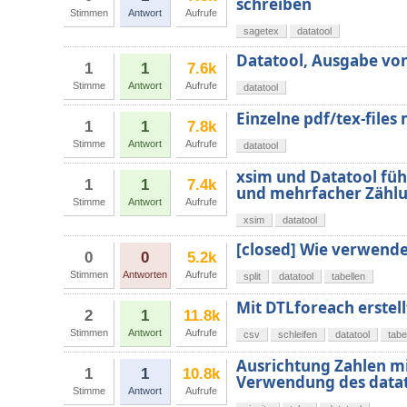
schreiben
Stimmen
Antwort
Aufrufe
sagetex
datatool
Datatool, Ausgabe von 
1
1
7.6k
Stimme
Antwort
Aufrufe
datatool
Einzelne pdf/tex-files 
1
1
7.8k
Stimme
Antwort
Aufrufe
datatool
xsim und Datatool fü
1
1
7.4k
und mehrfacher Zähl
Stimme
Antwort
Aufrufe
xsim
datatool
[closed] Wie verwende
0
0
5.2k
Stimmen
Antworten
Aufrufe
split
datatool
tabellen
Mit DTLforeach erstell
2
1
11.8k
Stimmen
Antwort
Aufrufe
csv
schleifen
datatool
tabe
Ausrichtung Zahlen mit
1
1
10.8k
Verwendung des datat
Stimme
Antwort
Aufrufe