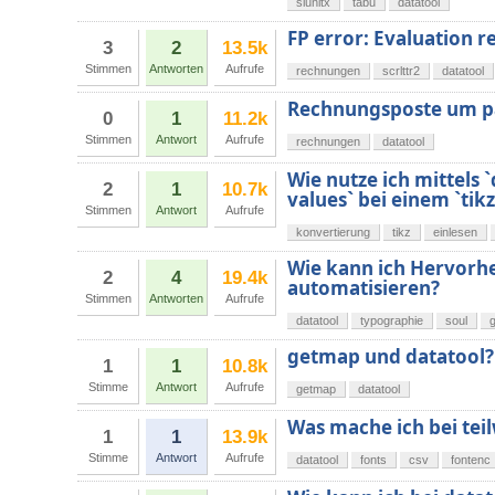
siunitx
tabu
datatool
FP error: Evaluation re
3
2
13.5k
Stimmen
Antworten
Aufrufe
rechnungen
scrlttr2
datatool
Rechnungsposte um pa
0
1
11.2k
Stimmen
Antwort
Aufrufe
rechnungen
datatool
Wie nutze ich mittels `
2
1
10.7k
values` bei einem `tikz
Stimmen
Antwort
Aufrufe
konvertierung
tikz
einlesen
Wie kann ich Hervorhe
2
4
19.4k
automatisieren?
Stimmen
Antworten
Aufrufe
datatool
typographie
soul
g
getmap und datatool?
1
1
10.8k
Stimme
Antwort
Aufrufe
getmap
datatool
Was mache ich bei tei
1
1
13.9k
Stimme
Antwort
Aufrufe
datatool
fonts
csv
fontenc