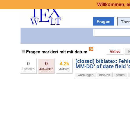
Willkommen, er
Fragen
The
Fragen markiert mit mit datum
Aktive
[closed] biblatex: Fe
0
0
4.2k
MM-DD' of date field '
Stimmen
Antworten
Aufrufe
warnungen
biblatex
datum