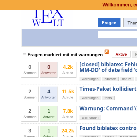
Willkommen, er
Fragen
The
Fragen markiert mit mit warnungen
Aktive
[closed] biblatex: Fe
0
0
4.2k
MM-DD' of date field '
Stimmen
Antworten
Aufrufe
warnungen
biblatex
datum
Times-Paket kollidier
2
4
11.5k
Stimmen
Antworten
Aufrufe
warnungen
fonts
Warnung: Command \In
2
1
7.8k
Stimmen
Antwort
Aufrufe
warnungen
Found biblatex control
3
1
24.2k
Stimmen
Antwort
Aufrufe