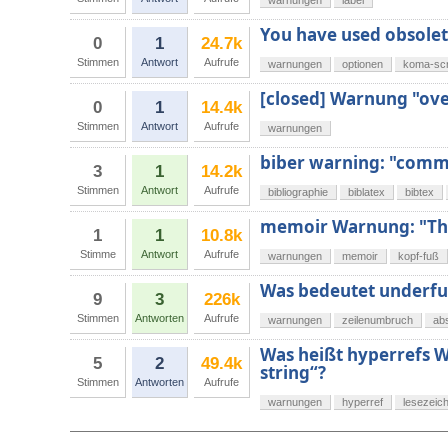
warnungen
label
You have used obsolet
0
1
24.7k
Stimmen
Antwort
Aufrufe
warnungen
optionen
koma-scr
[closed] Warnung "ove
0
1
14.4k
Stimmen
Antwort
Aufrufe
warnungen
biber warning: "comma
3
1
14.2k
Stimmen
Antwort
Aufrufe
bibliographie
biblatex
bibtex
memoir Warnung: "The 
1
1
10.8k
Stimme
Antwort
Aufrufe
warnungen
memoir
kopf-fuß
Was bedeutet underful
9
3
226k
Stimmen
Antworten
Aufrufe
warnungen
zeilenumbruch
ab
Was heißt hyperrefs W
5
2
49.4k
string“?
Stimmen
Antworten
Aufrufe
warnungen
hyperref
lesezeic