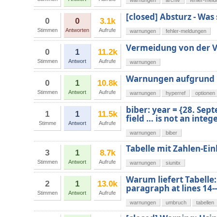
warnungen
archiv
fehler-mel
[closed] Absturz - Wa
0
0
3.1k
Stimmen
Antworten
Aufrufe
warnungen
fehler-meldungen
Vermeidung von der V
0
1
11.2k
Stimmen
Antwort
Aufrufe
warnungen
Warnungen aufgrund 
0
1
10.8k
Stimmen
Antwort
Aufrufe
warnungen
hyperref
optionen
biber: year = {28. Sep
1
1
11.5k
field … is not an integ
Stimme
Antwort
Aufrufe
warnungen
biber
Tabelle mit Zahlen-Ein
3
1
8.7k
Stimmen
Antwort
Aufrufe
warnungen
siunitx
Warum liefert Tabelle:
2
1
13.0k
paragraph at lines 14-
Stimmen
Antwort
Aufrufe
warnungen
umbruch
tabellen