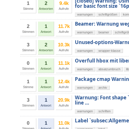
[closed] Warning: Usin
1
2
9.4k
for basic font size `16p
Stimme
Antworten
Aufrufe
warnungen
schriftgrößen
kom
Beamer: Warnung wege
2
1
11.7k
Stimmen
Antwort
Aufrufe
warnungen
beamer
schriftgr
Unused-options-Warnu
3
2
10.3k
Stimmen
Antworten
Aufrufe
warnungen
wrapper-klasse
Overfull hbox mit libe
0
1
11.1k
Stimmen
Antwort
Aufrufe
warnungen
absatzumbruch
li
Package cmap Warning
1
1
12.4k
Stimme
Antwort
Aufrufe
warnungen
archiv
Warnung: Font shape `
3
1
20.9k
line …
Stimmen
Antwort
Aufrufe
warnungen
schriften
Label `subsec:Allgemei
0
1
11.0k
Stimmen
Antwort
Aufrufe