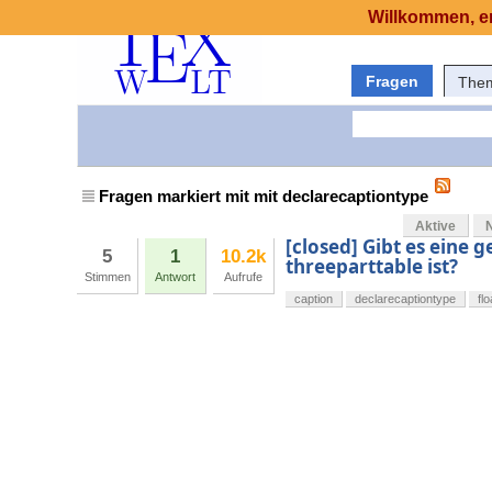
Willkommen, er
Fragen
The
Fragen markiert mit mit declarecaptiontype
Aktive
[closed] Gibt es eine 
5
1
10.2k
threeparttable ist?
Stimmen
Antwort
Aufrufe
caption
declarecaptiontype
flo