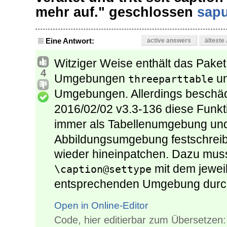
mehr auf." geschlossen
sapu
Eine Antwort:
active answers
älteste
Witziger Weise enthält das Pake
4
Umgebungen
u
threeparttable
Umgebungen. Allerdings beschäd
2016/02/02 v3.3-136 diese Funkt
immer als Tabellenumgebung u
Abbildungsumgebung festschreibt
wieder hineinpatchen. Dazu mus
mit dem jewei
\caption@settype
entsprechenden Umgebung durch 
Open in Online-Editor
Code, hier editierbar zum Übersetzen: