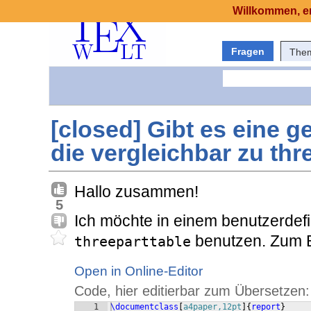
Willkommen, er
Fragen
The
[closed] Gibt es eine 
die vergleichbar zu thr
Hallo zusammen!
5
Ich möchte in einem benutzerdef
benutzen. Zum B
threeparttable
Open in Online-Editor
Code, hier editierbar zum Übersetzen:
1
\documentclass
[
a4paper,12pt
]
{
report
}