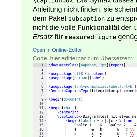
. Die Syntax dieses 
\captionbox
Anleitung nicht finden, sie schei
dem Paket
zu entspr
subcaption
nicht die volle Funktionalität der
t
Ersatz
für
genügt
measuredfigure
Open in Online-Editor
Code, hier editierbar zum Übersetzen:
1
\documentclass
[
a4paper,12pt
]
{
report
}
2
3
\usepackage
[
utf8
]
{
inputenc
}
4
\usepackage
[
german
]
{
babel
}
5
6
\usepackage
[
font=normalsize,labelfont=bf
]
7
\DeclareCaptionType
[
fileext=loc,placement
8
9
\begin
{
document
}
10
11
\begin
{
chart
}
12
\centering
13
\captionbox
{
Diagrammtest mit etwas me
14
\begin
{
tabular
}
{
|c|c|c|
}
\hline
15
    Spalte 1    &   Spalte 2    &
16
    a       &   b       &   c 
\\
17
    d       &   e       &   f 
\\