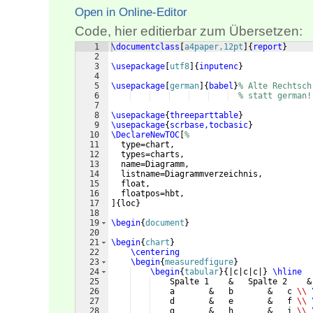
Open in Online-Editor
Code, hier editierbar zum Übersetzen:
1
\documentclass
[
a4paper,12pt
]
{
report
}
2
3
\usepackage
[
utf8
]
{
inputenc
}
4
5
\usepackage
[
german
]
{
babel
}
% Alte Rechtsch
6
% statt german!
7
8
\usepackage
{
threeparttable
}
9
\usepackage
{
scrbase,tocbasic
}
10
\DeclareNewTOC
[
%
11
  type=chart,
12
  types=charts,
13
  name=Diagramm,
14
  listname=Diagrammverzeichnis,
15
  float,
16
  floatpos=hbt,
17
]
{
loc
}
18
19
\begin
{
document
}
20
21
\begin
{
chart
}
22
\centering
23
\begin
{
measuredfigure
}
24
\begin
{
tabular
}
{
|c|c|c|
}
\hline
25
    Spalte 1    &   Spalte 2    &
26
    a       &   b       &   c 
\\
27
    d       &   e       &   f 
\\
28
    g       &   h       &   i 
\\