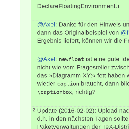
DeclareFloatingEnvironment.)
@Axel
: Danke für den Hinweis u
dann das Originalbeispiel von
@f
Ergebnis liefert, können wir die F
@Axel
:
ist eine gute I
newfloat
nicht wie vom Fragesteller zwis
das »Diagramm XY:« fett haben 
wieder
braucht, dann bli
caption
, richtig?
\captionbox
Update (2016-02-02): Upload nach
2
d.h. in den nächsten Tagen sollt
Paketverwaltungen der TeX-Distri