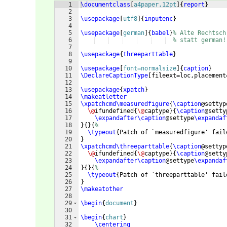
1
\documentclass
[
a4paper,12pt
]
{
report
}
2
3
\usepackage
[
utf8
]
{
inputenc
}
4
5
\usepackage
[
german
]
{
babel
}
% Alte Rechtsch
6
% statt german!
7
8
\usepackage
{
threeparttable
}
9
10
\usepackage
[
font=normalsize
]
{
caption
}
11
\DeclareCaptionType
[
fileext=loc,placement
12
13
\usepackage
{
xpatch
}
14
\makeatletter
15
\xpatchcmd\measuredfigure
{
\caption
@settyp
16
\@
ifundefined
{
\@
captype
}
{
\caption
@setty
17
\expandafter\caption
@settype
\expandaf
18
}
{
}
{
%
19
\typeout
{
Patch of `measuredfigure' fail
20
}
21
\xpatchcmd\threeparttable
{
\caption
@settyp
22
\@
ifundefined
{
\@
captype
}
{
\caption
@setty
23
\expandafter\caption
@settype
\expandaf
24
}
{
}
{
%
25
\typeout
{
Patch of `threeparttable' fail
26
}
27
\makeatother
28
29
\begin
{
document
}
30
31
\begin
{
chart
}
32
\centering