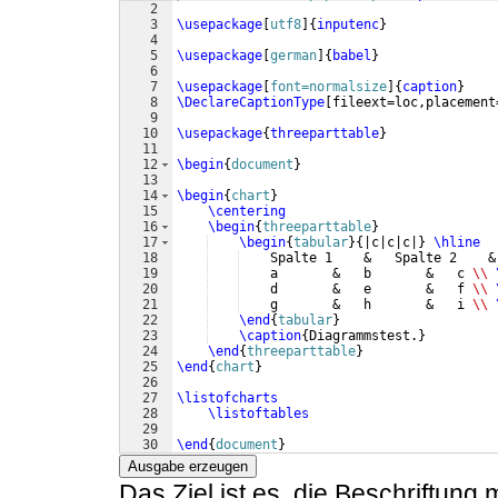
2
3
\usepackage
[
utf8
]
{
inputenc
}
4
5
\usepackage
[
german
]
{
babel
}
6
7
\usepackage
[
font=normalsize
]
{
caption
}
8
\DeclareCaptionType
[
fileext=loc,placement
9
10
\usepackage
{
threeparttable
}
11
12
\begin
{
document
}
13
14
\begin
{
chart
}
15
\centering
16
\begin
{
threeparttable
}
17
\begin
{
tabular
}
{
|c|c|c|
}
\hline
18
    Spalte 1    &   Spalte 2    &
19
    a       &   b       &   c 
\\
20
    d       &   e       &   f 
\\
21
    g       &   h       &   i 
\\
22
\end
{
tabular
}
23
\caption
{
Diagrammstest.
}
24
\end
{
threeparttable
}
25
\end
{
chart
}
26
27
\listofcharts
28
\listoftables
29
30
\end
{
document
}
Ausgabe erzeugen
Das Ziel ist es, die Beschriftun