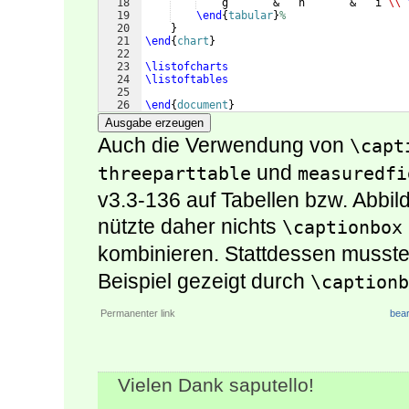
18
    g       &   h       &   i 
\\
19
\end
{
tabular
}
%
20
}
21
\end
{
chart
}
22
23
\listofcharts
24
\listoftables
25
26
\end
{
document
}
Ausgabe erzeugen
Auch die Verwendung von
\capt
und
threeparttable
measuredfi
v3.3-136 auf Tabellen bzw. Abbil
nützte daher nichts
\captionbox
kombinieren. Stattdessen muss
Beispiel gezeigt durch
\captionb
Permanenter link
bear
Vielen Dank saputello!