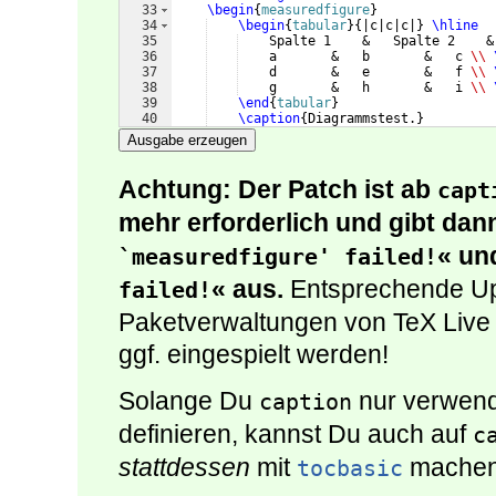
33
\begin
{
measuredfigure
}
34
\begin
{
tabular
}
{
|c|c|c|
}
\hline
35
    Spalte 1    &   Spalte 2    &
36
    a       &   b       &   c 
\\
37
    d       &   e       &   f 
\\
38
    g       &   h       &   i 
\\
39
\end
{
tabular
}
40
\caption
{
Diagrammstest.
}
41
\end
{
measuredfigure
}
Ausgabe erzeugen
Achtung: Der Patch ist ab
capt
mehr erforderlich und gibt dan
« un
`measuredfigure' failed!
« aus.
Entsprechende Upd
failed!
Paketverwaltungen von TeX Live 
ggf. eingespielt werden!
Solange Du
nur verwend
caption
definieren, kannst Du auch auf
c
stattdessen
mit
machen
tocbasic