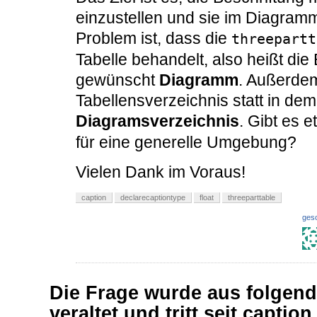
einzustellen und sie im Diagram
Problem ist, dass die
threepartt
Tabelle behandelt, also heißt die
gewünscht
Diagramm
. Außerdem
Tabellensverzeichnis statt in de
Diagramsverzeichnis
. Gibt es 
für eine generelle Umgebung?
Vielen Dank im Voraus!
caption
declarecaptiontype
float
threeparttable
ges
Die Frage wurde aus folgen
veraltet und tritt seit captio