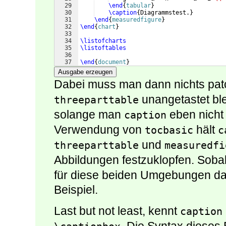
29
\end
{
tabular
}
30
\caption
{
Diagrammstest.
}
31
\end
{
measuredfigure
}
32
\end
{
chart
}
33
34
\listofcharts
35
\listoftables
36
37
\end
{
document
}
Ausgabe erzeugen
Dabei muss man dann nichts pat
unangetastet blei
threeparttable
solange man
eben nicht 
caption
Verwendung von
hält
tocbasic
c
und
threeparttable
measuredfi
Abbildungen festzuklopfen. Sob
für diese beiden Umgebungen da
Beispiel.
Last but not least, kennt
caption