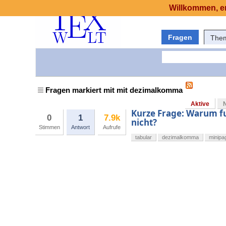
Willkommen, er
Fragen
The
Fragen markiert mit mit dezimalkomma
Aktive
Kurze Frage: Warum f
0
1
7.9k
nicht?
Stimmen
Antwort
Aufrufe
tabular
dezimalkomma
minipa