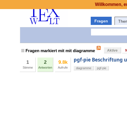
Willkommen, er
Fragen
The
Fragen markiert mit mit diagramme
Aktive
pgf-pie Beschriftung 
1
2
9.8k
Stimme
Antworten
Aufrufe
diagramme
pgf-pie