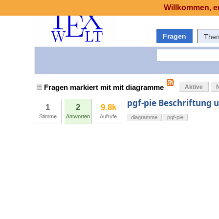
Willkommen, er
Fragen
The
Fragen markiert mit mit diagramme
Aktive
pgf-pie Beschriftung 
1
2
9.8k
Stimme
Antworten
Aufrufe
diagramme
pgf-pie