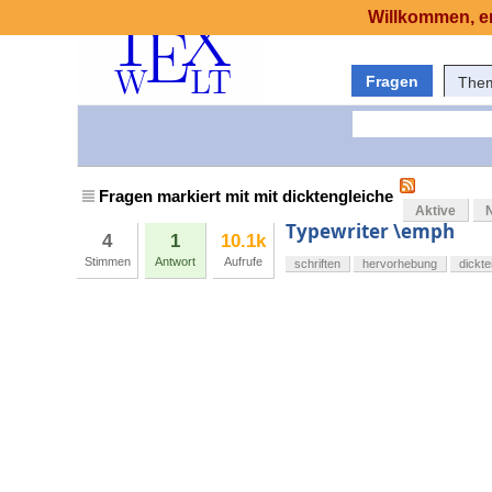
Willkommen, er
Fragen
The
Fragen markiert mit mit dicktengleiche
Aktive
Typewriter \emph
4
1
10.1k
Stimmen
Antwort
Aufrufe
schriften
hervorhebung
dickte