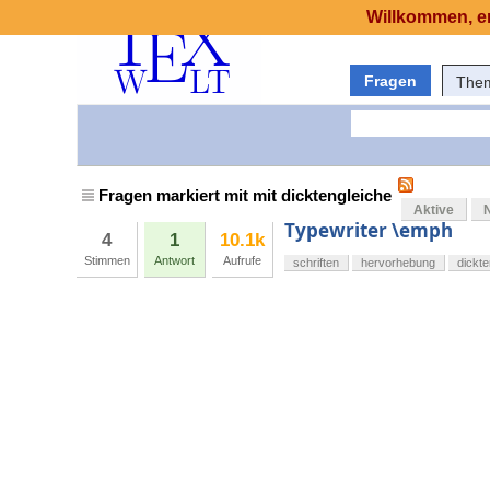
Willkommen, er
Fragen
The
Fragen markiert mit mit dicktengleiche
Aktive
Typewriter \emph
4
1
10.1k
Stimmen
Antwort
Aufrufe
schriften
hervorhebung
dickte