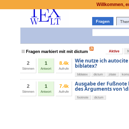
Willkommen, er
Fragen
The
Fragen markiert mit mit dictum
Aktive
Wie nutze ich autocit
2
1
8.4k
biblatex?
Stimmen
Antwort
Aufrufe
biblatex
dictum
zitate
koma
Ausgabe der Fußnote 
2
1
7.4k
des Arguments von \d
Stimmen
Antwort
Aufrufe
footnote
dictum