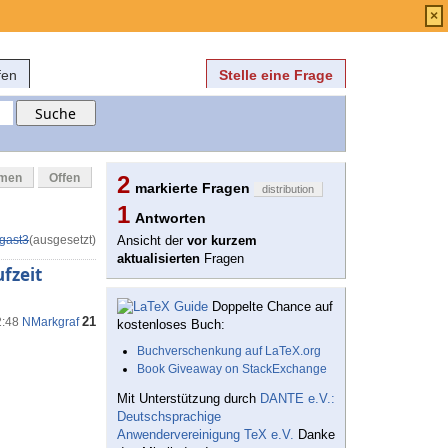
Anmelden
über
FAQ
×
fen
Stelle eine Frage
mmen
Offen
2
markierte Fragen
distribution
1
Antworten
gast3
(ausgesetzt)
Ansicht der
vor kurzem
aktualisierten
Fragen
fzeit
Doppelte Chance auf
21
2:48
NMarkgraf
kostenloses Buch:
Buchverschenkung auf LaTeX.org
Book Giveaway on StackExchange
Mit Unterstützung durch
DANTE e.V.:
Deutschsprachige
Anwendervereinigung TeX e.V.
Danke