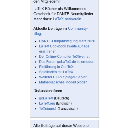
den Mitgliedern!
LaTeX-Bücher als Willkommens-
Geschenk für DANTE Neumitglieder.
Mehr dazu:
LaTeX.net/verein
Aktuelle Beiträge im
Community-
Blog
:
DANTE-Frühjahrstagung März 2026
LaTeX Cookbook zweite Auflage
erschienen
Der Online-Compiler TeXlive.net
Das Forum goLaTeX.de ist erneuert
Einführung in ConTeXt
Spielkarten mit LaTeX
Weiterer CTAN Spiegel-Server
Mathematisches Modell plotten
Diskussionsforen:
goLaTeX
(Deutsch)
LaTeX.org
(Englisch)
TeXnique.fr
(französisch)
Alle Beiträge auf dieser Webseite