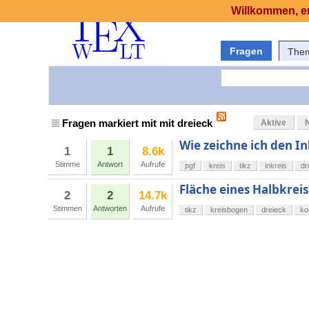
Willkommen, er
Fragen
The
Fragen markiert mit mit dreieck
Aktive
Wie zeichne ich den In
1
1
8.6k
Stimme
Antwort
Aufrufe
pgf
kreis
tikz
inkreis
dr
Fläche eines Halbkrei
2
2
14.7k
Stimmen
Antworten
Aufrufe
tikz
kreisbogen
dreieck
ko