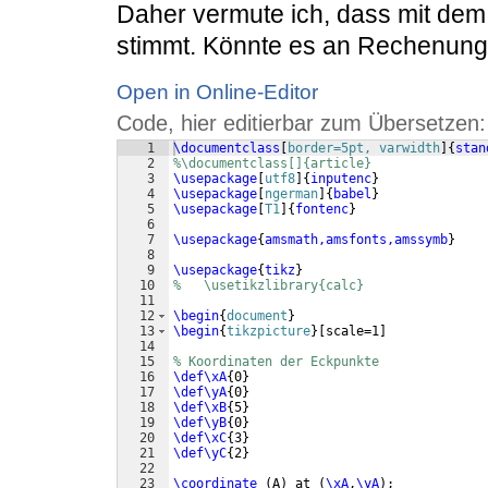
Daher vermute ich, dass mit dem 
stimmt. Könnte es an Rechenunge
Open in Online-Editor
Code, hier editierbar zum Übersetzen:
1
\documentclass
[
border=5pt, varwidth
]
{
stan
2
%\documentclass[]{article}
3
\usepackage
[
utf8
]
{
inputenc
}
4
\usepackage
[
ngerman
]
{
babel
}
5
\usepackage
[
T1
]
{
fontenc
}
6
7
\usepackage
{
amsmath,amsfonts,amssymb
}
8
9
\usepackage
{
tikz
}
10
%   \usetikzlibrary{calc}
11
12
\begin
{
document
}
13
\begin
{
tikzpicture
}
[
scale=1
]
14
15
% Koordinaten der Eckpunkte
16
\def\xA
{
0
}
17
\def\yA
{
0
}
18
\def\xB
{
5
}
19
\def\yB
{
0
}
20
\def\xC
{
3
}
21
\def\yC
{
2
}
22
23
\coordinate
(
A
)
 at 
(
\xA
,
\yA
)
;