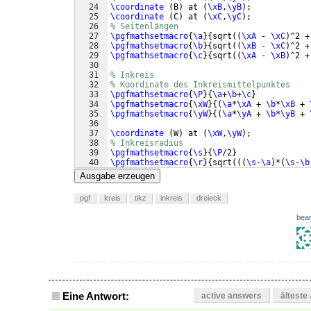
24
\coordinate
(
B
)
 at 
(
\xB
,
\yB
)
;
25
\coordinate
(
C
)
 at 
(
\xC
,
\yC
)
;
26
% Seitenlängen
27
\pgfmathsetmacro
{
\a
}
{
sqrt
((
\xA
 - 
\xC
)
^2 +
28
\pgfmathsetmacro
{
\b
}
{
sqrt
((
\xB
 - 
\xC
)
^2 +
29
\pgfmathsetmacro
{
\c
}
{
sqrt
((
\xA
 - 
\xB
)
^2 +
30
31
% Inkreis
32
% Koordinate des Inkreismittelpunktes
33
\pgfmathsetmacro
{
\P
}
{
\a
+
\b
+
\c
}
34
\pgfmathsetmacro
{
\xW
}
{(
\a
*
\xA
 + 
\b
*
\xB
 + 
35
\pgfmathsetmacro
{
\yW
}
{(
\a
*
\yA
 + 
\b
*
\yB
 + 
36
37
\coordinate
(
W
)
 at 
(
\xW
,
\yW
)
;
38
% Inkreisradius
39
\pgfmathsetmacro
{
\s
}
{
\P
/2
}
40
\pgfmathsetmacro
{
\r
}
{
sqrt
(((
\s
-
\a
)
*
(
\s
-
\b
41
% Inkreis zeichnen
Ausgabe erzeugen
pgf
kreis
tikz
inkreis
dreieck
bear
Eine Antwort:
active answers
älteste