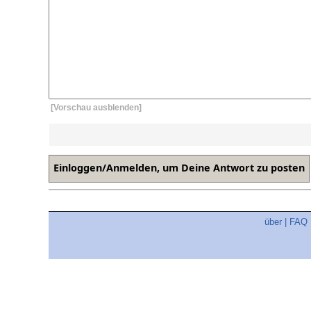
[Vorschau ausblenden]
über
|
FAQ