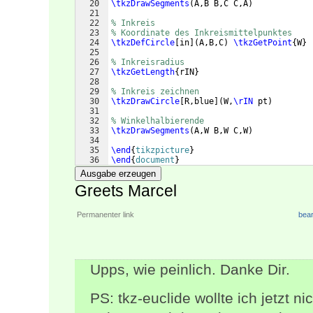
20
\tkzDrawSegments
(
A,B B,C C,A
)
21
22
% Inkreis
23
% Koordinate des Inkreismittelpunktes
24
\tkzDefCircle
[
in
]
(
A,B,C
)
\tkzGetPoint
{
W
}
25
26
% Inkreisradius
27
\tkzGetLength
{
rIN
}
28
29
% Inkreis zeichnen
30
\tkzDrawCircle
[
R,blue
]
(
W,
\rIN
 pt
)
31
32
% Winkelhalbierende
33
\tkzDrawSegments
(
A,W B,W C,W
)
34
35
\end
{
tikzpicture
}
36
\end
{
document
}
Ausgabe erzeugen
Greets Marcel
Permanenter link
bear
Upps, wie peinlich. Danke Dir.
PS: tkz-euclide wollte ich jetzt 