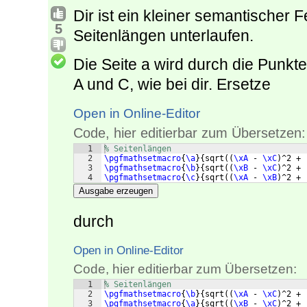
Dir ist ein kleiner semantischer F
5
Seitenlängen unterlaufen.
Die Seite a wird durch die Punkte
A und C, wie bei dir. Ersetze
Open in Online-Editor
Code, hier editierbar zum Übersetzen:
1
% Seitenlängen
2
\pgfmathsetmacro
{
\a
}
{
sqrt
((
\xA
 - 
\xC
)
^2 + 
3
\pgfmathsetmacro
{
\b
}
{
sqrt
((
\xB
 - 
\xC
)
^2 + 
4
\pgfmathsetmacro
{
\c
}
{
sqrt
((
\xA
 - 
\xB
)
^2 + 
Ausgabe erzeugen
durch
Open in Online-Editor
Code, hier editierbar zum Übersetzen:
1
% Seitenlängen
2
\pgfmathsetmacro
{
\b
}
{
sqrt
((
\xA
 - 
\xC
)
^2 + 
3
\pgfmathsetmacro
{
\a
}
{
sqrt
((
\xB
 - 
\xC
)
^2 + 