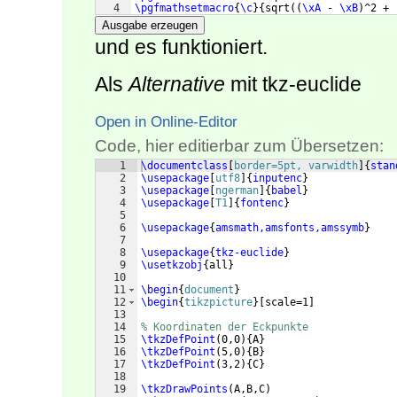
4
\pgfmathsetmacro
{
\c
}
{
sqrt
((
\xA
 - 
\xB
)
^2 + 
Ausgabe erzeugen
und es funktioniert.
Als
Alternative
mit tkz-euclide
Open in Online-Editor
Code, hier editierbar zum Übersetzen:
1
\documentclass
[
border=5pt, varwidth
]
{
stan
2
\usepackage
[
utf8
]
{
inputenc
}
3
\usepackage
[
ngerman
]
{
babel
}
4
\usepackage
[
T1
]
{
fontenc
}
5
6
\usepackage
{
amsmath,amsfonts,amssymb
}
7
8
\usepackage
{
tkz-euclide
}
9
\usetkzobj
{
all
}
10
11
\begin
{
document
}
12
\begin
{
tikzpicture
}
[
scale=1
]
13
14
% Koordinaten der Eckpunkte
15
\tkzDefPoint
(
0,0
)
{
A
}
16
\tkzDefPoint
(
5,0
)
{
B
}
17
\tkzDefPoint
(
3,2
)
{
C
}
18
19
\tkzDrawPoints
(
A,B,C
)