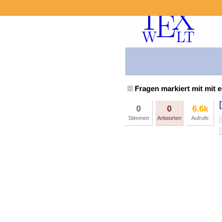
Fragen markiert mit mit e
0
0
6.6k
Stimmen
Antworten
Aufrufe