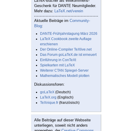
LaTeX-Bücher als Willkommens-
Geschenk für DANTE Neumitglieder.
Mehr dazu:
LaTeX.net/verein
Aktuelle Beiträge im
Community-
Blog
:
DANTE-Frühjahrstagung März 2026
LaTeX Cookbook zweite Auflage
erschienen
Der Online-Compiler TeXlive.net
Das Forum goLaTeX.de ist erneuert
Einführung in ConTeXt
Spielkarten mit LaTeX
Weiterer CTAN Spiegel-Server
Mathematisches Modell plotten
Diskussionsforen:
goLaTeX
(Deutsch)
LaTeX.org
(Englisch)
TeXnique.fr
(französisch)
Alle Beiträge auf dieser Webseite
unterliegen, soweit nicht anders
angegeben, der
Creative Commons