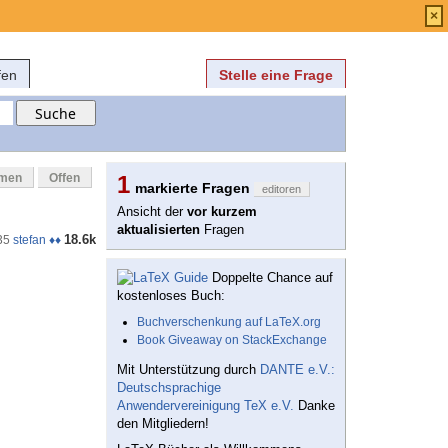
Anmelden
über
FAQ
×
fen
Stelle eine Frage
mmen
Offen
1
markierte Fragen
editoren
Ansicht der
vor kurzem
aktualisierten
Fragen
18.6k
35
stefan ♦♦
Doppelte Chance auf
kostenloses Buch:
Buchverschenkung auf LaTeX.org
Book Giveaway on StackExchange
Mit Unterstützung durch
DANTE e.V.:
Deutschsprachige
Anwendervereinigung TeX e.V.
Danke
den Mitgliedern!