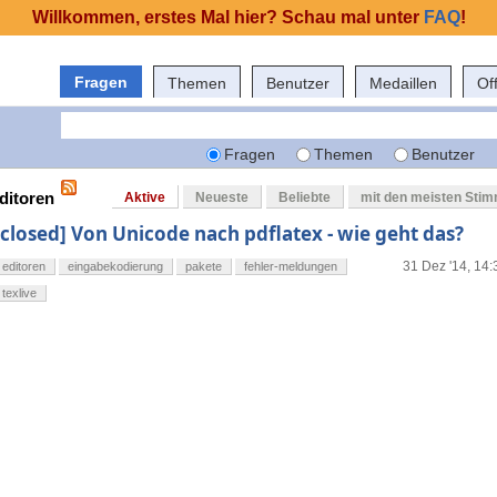
Willkommen, erstes Mal hier? Schau mal unter
FAQ
!
Fragen
Themen
Benutzer
Medaillen
Of
Fragen
Themen
Benutzer
ditoren
Aktive
Neueste
Beliebte
mit den meisten Sti
[closed] Von Unicode nach pdflatex - wie geht das?
31 Dez '14, 14:
editoren
eingabekodierung
pakete
fehler-meldungen
texlive